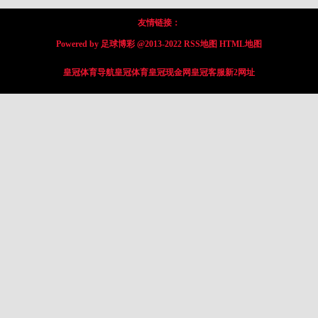
友情链接：
Powered by
足球博彩
@2013-2022
RSS地图
HTML地图
皇冠体育导航
皇冠体育
皇冠现金网
皇冠客服
新2网址