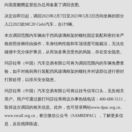
向国度阛阓监督惩办总局备案了调回贪图。
决定自即日起，调回2023年2月7日至2023年5月2日历间坐褥的部分
入口2023款MC20 Cielo汽车，合计9辆。
本次调回范围内车辆由于挡风玻璃框架的螺柱固定装配和密封未严
格按照坐褥经由操作，车身结构性能和车顶强度可能裁汰，无法在
碰撞中充分保护乘员，从而加多乘员受伤的风险，存在安全隐患。
玛莎拉蒂（中国）汽车交易有限公司将为调回范围内的车辆免费查
验，如不对格则再行装配挡风玻璃框架的螺柱并对该部位进行密封
打胶处理，以排斥安全隐患。
玛莎拉蒂（中国）汽车交易有限公司将以挂号信等口头，见告相关
用户。用户可通过拨打玛莎拉蒂商议办事热线电话：400-688-5111，
取得这次调回的相关信息。此外，也可登录网站www.dpac.org.cn、
www.recall.org.cn，眷注微信公众号（SAMRDPAC），了解更多信
息，反应残障陈迹。