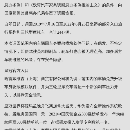
惩办条例》和《残障汽车家具调回惩办条例推论主义》的条件，向
国度阛阓监督惩办总局备案了调回贪图。
自即日起，调回2019年7月16日至2022年6月23日坐褥的部分入口旅
行系列和三轮型摩托车，合计2447辆。
本次调回范围内的车辆因车身驱散模块软件问题，在偶发、不特定
情况下，即便驾驶员未踩刹车，刹车灯也会被无理点亮。加多后方
车辆碰撞的风险，存在安全隐患。
皇冠官方入口
哈雷戴维森（上海）商贸有限公司将为调回范围内的车辆免费升级
车身驱散模块软件，并为三轮型摩托车装配一个新的刹车压力开
关，以排斥安全隐患。
皇冠世界杯源码孟晚舟飞离加拿大当天，华为发布全新操作系统欧
拉。孟晚舟回国同一天，2021中国民营企业500强榜单发布，华为继
续蝉联500强榜单第一位，占据研发投入发明专利数第一名。