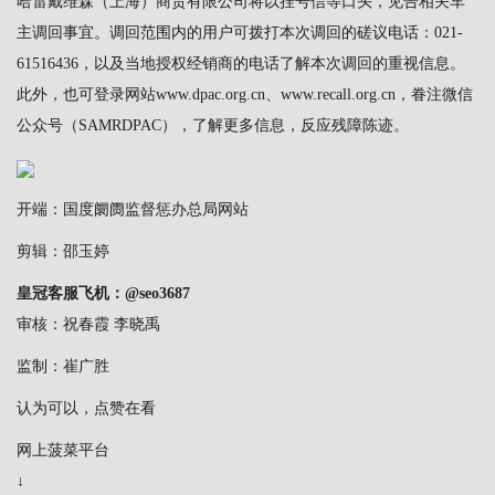
哈雷戴维森（上海）商贸有限公司将以挂号信等口头，见告相关车
主调回事宜。调回范围内的用户可拨打本次调回的磋议电话：021-
61516436，以及当地授权经销商的电话了解本次调回的重视信息。
此外，也可登录网站www.dpac.org.cn、www.recall.org.cn，眷注微信
公众号（SAMRDPAC），了解更多信息，反应残障陈迹。
开端：国度阛阓监督惩办总局网站
剪辑：邵玉婷
皇冠客服飞机：@seo3687
审核：祝春霞 李晓禹
监制：崔广胜
认为可以，点赞在看
网上菠菜平台
↓