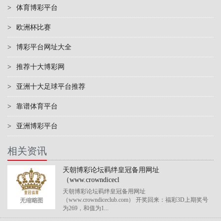
>
体育博彩平台
>
欧洲杯比赛
>
博彩平台网址大全
>
推荐十大博彩网
>
亚洲十大足球平台推荐
>
靠谱体育平台
>
亚洲博彩平台
相关资讯
天朝博彩论坛羁绊皇冠备用网址
（www.crowndicecl
天朝博彩论坛羁绊皇冠备用网址
（www.crowndiceclub.com） 开奖回来：福彩3D上期奖号
为269，和值为1...