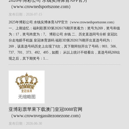
2026年博彩公司 水钱实博体育APP官方
（www.crownedsportszone.com）
发布日期：2026-07-15
2025年博彩公司 水钱实博体育APP官方（www.crownedsportszone.com）
一、上期追忆：福利彩票3D第2026176期开奖着力：奖号为269，奖号和值
为：17，奖号跨度为：7。 博彩公司 水钱 二、历史直选同号分析 皇冠比
分走地赔手机版 皇冠体育源码 福彩3D第2026176期开出直选号码为：
269，该直选号码历史上出现了8次，其下期辩别开出了号码：993、506、
737、701、373、492、495，如图： 从以上统计不错看出，直选号码269出
现之后，其下期奖号：1....
亚博彩票苹果下载澳门皇冠0088官网
（www.crownvegassitezonezone.com）
发布日期：2026-06-30