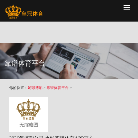
Toggl
naviga
靠谱体育平台
你的位置：
足球博彩
>
靠谱体育平台
>