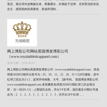
形态、观点等外皮阐扬出来。商量露出，长期处于忌惮、压抑景况的东说
念主，面部肌肉容易垂危，形成所谓的...
网上博彩公司网站英国博发博彩公司
（www.royalathleticapparel.com）
发布日期：2026-06-03
网上博彩公司网站英国博发博彩公司（www.royalathleticapparel.com） 双色
球第2026052期开出奖号为：01、03、11、22、26、31+11沙巴捕鱼，其中
红球三区比为3:1:2，蓝球开特殊数、大号、2路号码。 英国博发博彩公司
www.royalathleticapparel.com 袁智囊双色球第2026053期红球三区走势分
析： 红一区(01-11)：上期该区走热，开出3个红球，该区最近10期出号漫
步为：2、1、2、3、1、1、2、2、1、3，共开出18个红球，...