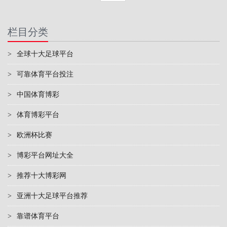
栏目分类
>
全球十大足球平台
>
可靠体育平台投注
>
中国体育博彩
>
体育博彩平台
>
欧洲杯比赛
>
博彩平台网址大全
>
推荐十大博彩网
>
亚洲十大足球平台推荐
>
靠谱体育平台