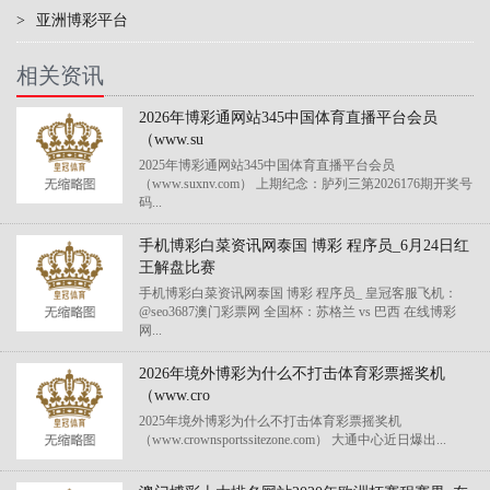
>
亚洲博彩平台
相关资讯
2026年博彩通网站345中国体育直播平台会员
（www.su
2025年博彩通网站345中国体育直播平台会员
（www.suxnv.com） 上期纪念：胪列三第2026176期开奖号
码...
手机博彩白菜资讯网泰国 博彩 程序员_6月24日红
王解盘比赛
手机博彩白菜资讯网泰国 博彩 程序员_ 皇冠客服飞机：
@seo3687澳门彩票网 全国杯：苏格兰 vs 巴西 在线博彩
网...
2026年境外博彩为什么不打击体育彩票摇奖机
（www.cro
2025年境外博彩为什么不打击体育彩票摇奖机
（www.crownsportssitezone.com） 大通中心近日爆出...