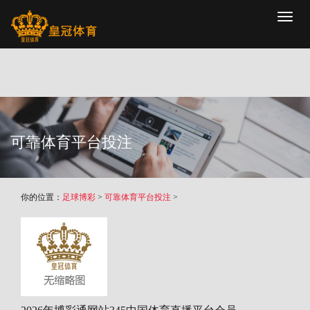
Toggl
naviga
可靠体育平台投注
你的位置：
足球博彩
>
可靠体育平台投注
>